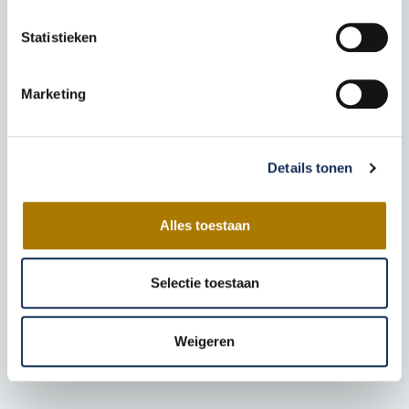
Het consistent gebruik van fotografie voor
fysiotherapiepraktijken op je website, social media
Statistieken
en brochures versterkt de herkenbaarheid van
jouw praktijk. Patiënten zien in één oogopslag wie je
bent en waar je voor staat. Daarnaast helpt het om
Marketing
je organisatie te onderscheiden van andere
fysiopraktijken in de regio. Een sterke visuele
identiteit zorgt ervoor dat jouw praktijk meer opvalt,
Details tonen
wat belangrijk is in een concurrerende markt.
Waarom ZorgPromotor fotografie?
Alles toestaan
Flexibele aanpak, afgestemd op jouw
Selectie toestaan
wensen
Weigeren
Meteen inschrijven