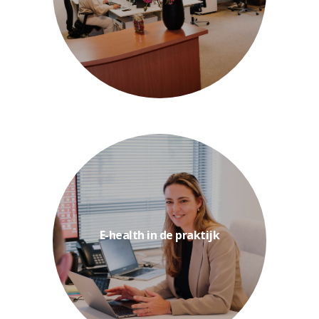
fysiotherapie helpt je VR-
De cursus virtual reality voor
zorg, zoals Physitrack, integreert...
Fys'Optima leer je hoe je digitale
E-health in de praktijk
praktijk met begeleiding van
Met de cursus e-health in de