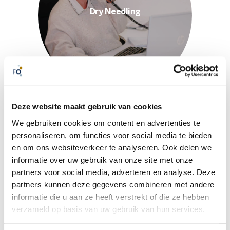
verantwoorde manier toe te
Dry Needling
effectieve techniek op een
fysiotherapeuten de kans om deze
De cursus dry needling biedt
Deze website maakt gebruik van cookies
We gebruiken cookies om content en advertenties te
personaliseren, om functies voor social media te bieden
en om ons websiteverkeer te analyseren. Ook delen we
informatie over uw gebruik van onze site met onze
partners voor social media, adverteren en analyse. Deze
in Vianen. Het NT-e richt...
fysiotherapie opleidingen van NT-e
partners kunnen deze gegevens combineren met andere
Opleidingscentrum NT-e
waardevolle kennis via de
informatie die u aan ze heeft verstrekt of die ze hebben
fysiotherapiepraktijken toegang tot
verzameld op basis van uw gebruik van hun services.
Bij Fys'Optima bieden we