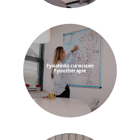
contactonderwijs...
een mix van online leren en
Fysiolinks cursussen
theorie en praktijk combineert. Met
fysiotherapie
geaccrediteerde nascholing die
fysiotherapie bieden
De Fysiolinks cursussen