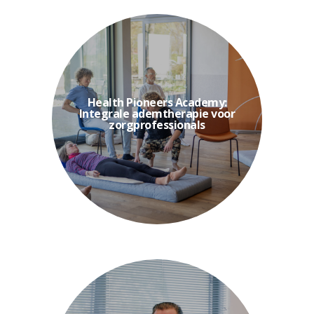
Toch blijft ademtherapie...
inspanningsgebonden beperkingen.
Health Pioneers Academy:
longproblematiek of
Integrale ademtherapie voor
zorgprofessionals
stressgerelateerde klachten,
rol in het herstel van cliënten met
Ademhaling speelt een belangrijke