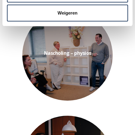
Weigeren
learning omgeving. Met...
met een nascholingstijdschrift en e-
compleet nascholingsprogramma
Nascholing – physios
nascholing via Physios, een
fysiotherapeuten met fysiotherapie
Bij Fys'Optima ondersteunen we