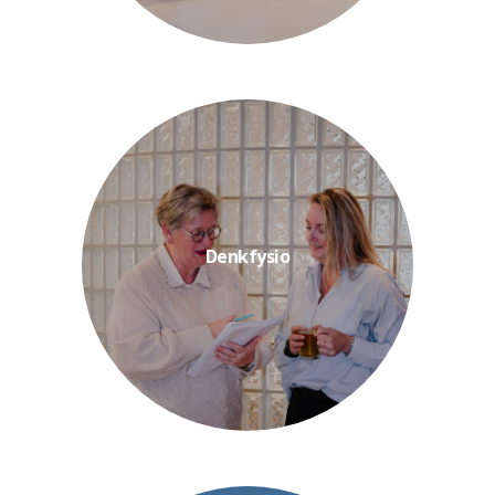
sprekers...
Gerenommeerde, internationale
cursussen fysiotherapie.
Denkfysio
door middel van geaccrediteerde
kritisch nadenken over ons vak
Denkfysio laat jou en je collega’s