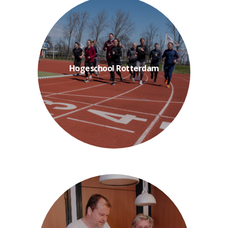
combineren wetenschappelijke...
therapie en sportfysiotherapie
kinderfysiotherapie, manuele
deeltijdopleidingen in
Hogeschool Rotterdam
Rotterdam. Deze
masteropleidingen via Hogeschool
fysiotherapeuten met
Bij Fys'Optima ondersteunen we
zowel...