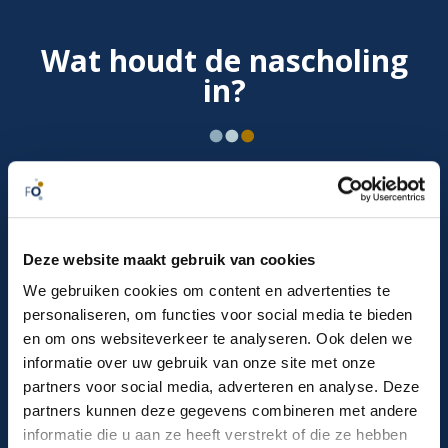
Wat houdt de nascholing
in?
Physios biedt flexibele en praktijkgerichte nascholing
voor fysiotherapeuten via een tijdschrift en online
leerplatform. Met vier tijdschrift edities per jaar
ontvang je actuele vakinformatie die je op ieder device
Deze website maakt gebruik van cookies
kunt lezen. De bijbehorende kennistoetsen zijn
We gebruiken cookies om content en advertenties te
eenvoudig te maken via de e-learning omgeving en
personaliseren, om functies voor social media te bieden
leveren direct accreditatiepunten op.
en om ons websiteverkeer te analyseren. Ook delen we
informatie over uw gebruik van onze site met onze
Meteen inschrijven
partners voor social media, adverteren en analyse. Deze
partners kunnen deze gegevens combineren met andere
informatie die u aan ze heeft verstrekt of die ze hebben