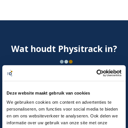
Wat houdt Physitrack in?
Physitrack biedt fysiotherapeuten een veelzijdig
platform voor digitale zorg. Met meer dan 5000
huiswerkoefeningen in HD-kwaliteit, kant-en-klare
Deze website maakt gebruik van cookies
protocollen en eenvoudige integratie in jouw EPD-
systeem, kun je patiënten ondersteunen waar en
We gebruiken cookies om content en advertenties te
wanneer nodig. De gratis PhysiApp zorgt ervoor dat
personaliseren, om functies voor social media te bieden
patiënten altijd toegang hebben tot hun oefeningen,
en om ons websiteverkeer te analyseren. Ook delen we
terwijl jij hun voortgang kunt volgen.
informatie over uw gebruik van onze site met onze