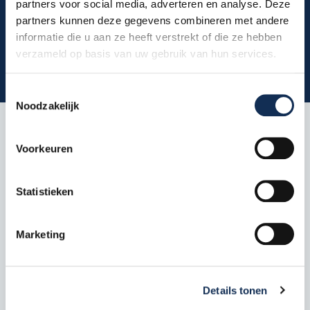
partners voor social media, adverteren en analyse. Deze
partners kunnen deze gegevens combineren met andere
Bekijk de site
informatie die u aan ze heeft verstrekt of die ze hebben
verzameld op basis van uw gebruik van hun services.
Toestemmingsselectie
Noodzakelijk
Voorkeuren
Hoe werkt deze dienst?
Statistieken
Met Telehealth Basic biedt Physitrack gratis
Marketing
videobellen voor fysiotherapeuten, direct ingebouwd in
elk abonnement. Hierdoor kun je eenvoudig 1-op-1
videoconsulten houden, patiënten begeleiden bij hun
Details tonen
oefeningen en snel schakelen. Je kunt ook kiezen voor