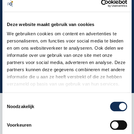
Pulastic® team de hoogste kwaliteit en veelzijdige
toepassingsmogelijkheden. De sportvloeren van
Pulastic® zijn geschikt voor diverse omgevingen, van
Deze website maakt gebruik van cookies
fysiotherapiepraktijken tot grotere sport- en
fitnesscentra. Dankzij de lange levensduur en minimale
We gebruiken cookies om content en advertenties te
onderhoudseisen zijn deze vloeren ideaal voor
personaliseren, om functies voor social media te bieden
intensief gebruik.
en om ons websiteverkeer te analyseren. Ook delen we
informatie over uw gebruik van onze site met onze
Meteen inschrijven
partners voor social media, adverteren en analyse. Deze
partners kunnen deze gegevens combineren met andere
informatie die u aan ze heeft verstrekt of die ze hebben
verzameld op basis van uw gebruik van hun services.
Toestemmingsselectie
Noodzakelijk
Welke soorten
Voorkeuren
sportvloeren biedt Sika