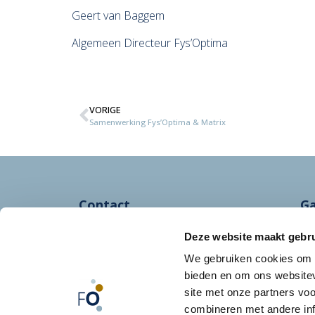
Geert van Baggem
Algemeen Directeur Fys’Optima
VORIGE
Samenwerking Fys’Optima & Matrix
Contact
Ga
info@fysoptima.nl
In
Deze website maakt gebru
041 633 0 622
Al
We gebruiken cookies om c
Kl
bieden en om ons websitev
Pr
site met onze partners vo
combineren met andere inf