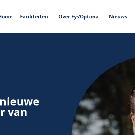
Home
Faciliteiten
Over Fys’Optima
Nieuws
 nieuwe
r van