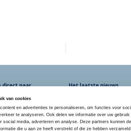
 direct naar
Het laatste nieuws
fobrieven
Rechtbank: discus
over tarieven
ik van cookies
gemene voorwaarden
fysiotherapie vraa
ontent en advertenties te personaliseren, om functies voor soci
achtenprocedure
om uitgebreide
erkeer te analyseren. Ook delen we informatie over uw gebruik
inhoudelijke
ivacybeleid
or social media, adverteren en analyse. Deze partners kunnen 
beoordeling
ormatie die u aan ze heeft verstrekt of die ze hebben verzameld