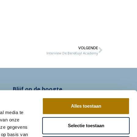
VOLGENDE
Interview De BereKuyl Academy
Blijf op de hoogte
sie
Email Adres
*
Alles toestaan
gt
al media te
 van onze
Selectie toestaan
deze gegevens
 op basis van