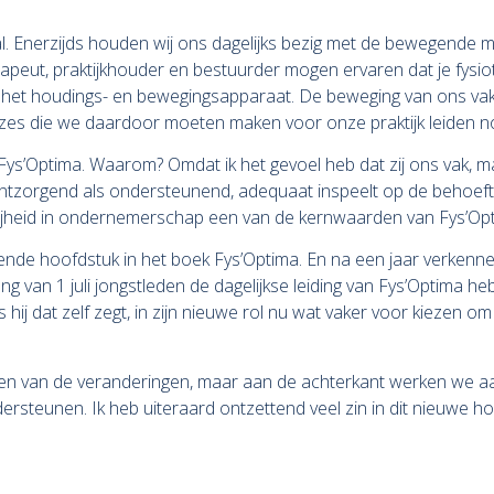
. Enerzijds houden wij ons dagelijks bezig met de bewegende mens
herapeut, praktijkhouder en bestuurder mogen ervaren dat je fysi
n het houdings- en bewegingsapparaat. De beweging van ons vak
zes die we daardoor moeten maken voor onze praktijk leiden n
 Fys’Optima. Waarom? Omdat ik het gevoel heb dat zij ons vak, ma
 ontzorgend als ondersteunend, adequaat inspeelt op de behoe
 vrijheid in ondernemerschap een van de kernwaarden van Fys’Op
gende hoofdstuk in het boek Fys’Optima. En na een jaar verkenne
gang van 1 juli jongstleden de dagelijkse leiding van Fys’Optima
ls hij dat zelf zegt, in zijn nieuwe rol nu wat vaker voor kieze
s merken van de veranderingen, maar aan de achterkant werken w
ersteunen. Ik heb uiteraard ontzettend veel zin in dit nieuwe 