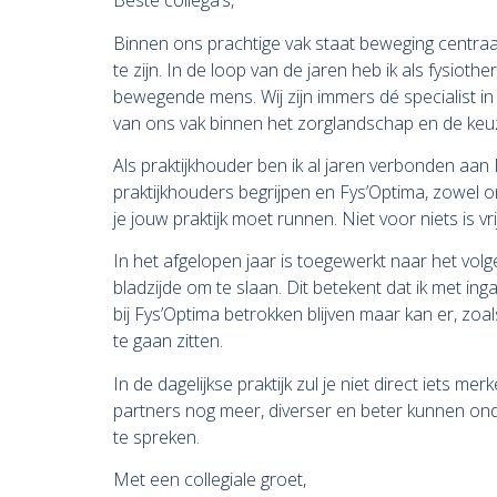
Beste collega’s,
Binnen ons prachtige vak staat beweging centraal
te zijn. In de loop van de jaren heb ik als fysiot
bewegende mens. Wij zijn immers dé specialist i
van ons vak binnen het zorglandschap en de keu
Als praktijkhouder ben ik al jaren verbonden aan
praktijkhouders begrijpen en Fys’Optima, zowel
je jouw praktijk moet runnen. Niet voor niets is
In het afgelopen jaar is toegewerkt naar het vol
bladzijde om te slaan. Dit betekent dat ik met in
bij Fys’Optima betrokken blijven maar kan er, zoa
te gaan zitten.
In de dagelijkse praktijk zul je niet direct iet
partners nog meer, diverser en beter kunnen ond
te spreken.
Met een collegiale groet,