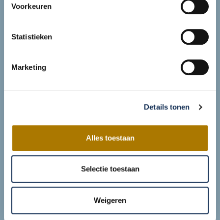
Voorkeuren
Privacybeleid
Contact
Statistieken
Het laatste nieuws
Rechtbank: discussie over tarieven
Marketing
fysiotherapie vraagt om uitgebreide
inhoudelijke beoordeling
juli 2, 2026
Details tonen
Van SpotOnMedics naar HCI One
juli 1, 2026
Alles toestaan
Blijf op de hoogte
Email Adres
*
Selectie toestaan
Weigeren