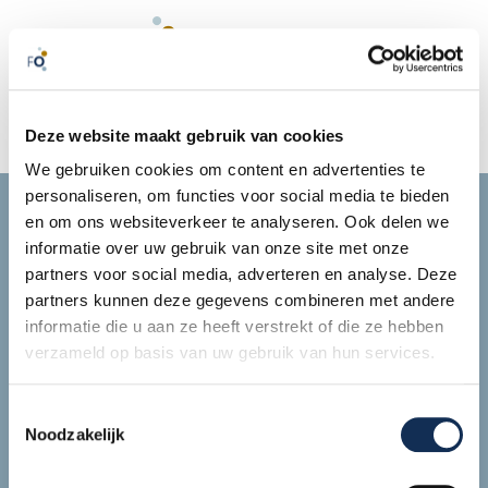
100% tevredenheid
Deze website maakt gebruik van cookies
We gebruiken cookies om content en advertenties te
personaliseren, om functies voor social media te bieden
en om ons websiteverkeer te analyseren. Ook delen we
Contact
informatie over uw gebruik van onze site met onze
info@fysoptima.nl
partners voor social media, adverteren en analyse. Deze
partners kunnen deze gegevens combineren met andere
041 633 0 622
informatie die u aan ze heeft verstrekt of die ze hebben
verzameld op basis van uw gebruik van hun services.
Ga direct naar
Infobrieven
Toestemmingsselectie
Noodzakelijk
Algemene voorwaarden
Klachtenprocedure