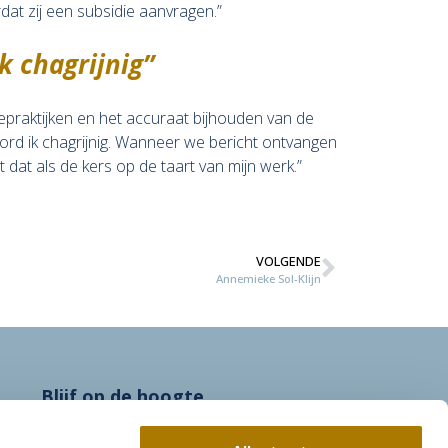
dat zij een subsidie aanvragen.”
k chagrijnig”
piepraktijken en het accuraat bijhouden van de
word ik chagrijnig. Wanneer we bericht ontvangen
 dat als de kers op de taart van mijn werk.”
VOLGENDE
Annemieke Sol-Klijn
Blijf op de hoogte
sie
Email Adres
*