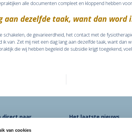
piepraktijken alle documenten compleet en kloppend hebben voor
ng aan dezelfde taak, want dan word i
nelle schakelen, de gevarieerdheid, het contact met de fysiothera
d ik van. Zet mij niet een dag lang aan dezelfde taak, want dan 
ktijk die wij hebben begeleid de subsidie krijgt toegekend, voelt
 direct naar
Het laatste nieuws
fobrieven
Rechtbank: discus
over tarieven
ik van cookies