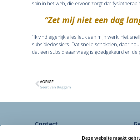
spin in het web, die ervoor zorgt dat fysiothera
“Zet mij niet een dag la
“Ik vind eigenlijk alles leuk aan mijn werk. Het s
subsidiedossiers. Dat snelle schakelen, daar hou
dat een subsidieaanvraag is goedgekeurd en de pra
VORIGE
Geert van Baggem
Contact
Ga
info@fysoptima.nl
In
Deze website maakt gebru